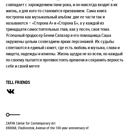
совпадает с зарождением панк-рока, и он навсегда входит в их
жизнь, а для кого-то становится призванием. Сама книга
построена как музыкальный альбом: две ее части так и
называются – «Сторона А» и «Сторона Б», а у каждой из
тринадцати самостоятельных глав, как у песен, своя тема.
Успешный продюсер Бенни Салазар и его помощница Саша
окружены целым созвездием ярких персонажей. Их судьбы
сплетаются в единый сюжет, где есть любовь и музыка, слава и
нищета, надежды и измены. Жизнь щедра не ко всем, но каждый
по-своему пытается противостоять времени и сохранить верность
себе и своей мечте
TELL FRIENDS
ZARYA Center for Contemporary Art
690068, Vladivostok, Avenue of the 100-year anniversary of