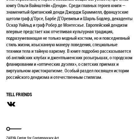
книгу Ольги Вайнштейн «Денди». Среди главных героев книги —
знаменитый британский денди Джордж Браммелл, французские
щеголи граф д’Орсе, Барбе Д’Оревильи и Шарль Бодлер, декаденты
Оскар Уайльд и граф Робер де Монтескье. Европейский дендизм
впервые предстает как отчетливая культурная традиция,
подразумевающая не только модный костюм, но и повседневный
стиль жизни, изысканную манеру поведения, специальные
техники тела и тайную харизму. В книге подробно рассказывается
об английских клубах и джентльменских розыгрышах, о городском
фланировании и «оптических дуэлях», о светских приемах и
виртуальном аристократизме. Особый раздел посвящен истории
российского дендизма и отечественным стилягам.
TELL FRIENDS
ZARYA Center for Contemporary Art