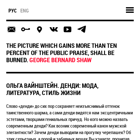
РУС
ENG
THE PICTURE WHICH GAINS MORE THAN TEN
PERCENT OF THE PUBLIC PRAISE, SHALL BE
BURNED.
GEORGE BERNARD SHAW
ОЛЬГА ВАЙНШТЕЙН. ДЕНДИ: МОДА,
ЛИТЕРАТУРА, СТИЛЬ ЖИЗНИ
Слово «денди» до сих пор сохраняет неизъяснимый оттенок
таинственного шарма, а сами денди видятся нам эксцентричными
эстетами, творцами гениальных причуд. Но кого можно назвать
современным денди? Как возник современный канон мужской
элегантности? Зачем денди выводили на прогулку черепашек? Об
этих серьезных, а порой и забавных вещах Вы узнаете, прочитав