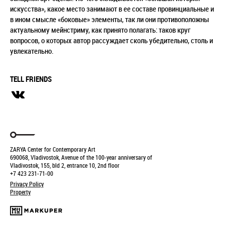
искусства», какое место занимают в ее составе провинциальные и
в ином смысле «боковые» элементы, так ли они противоположны
актуальному мейнстриму, как принято полагать: таков круг
вопросов, о которых автор рассуждает сколь убедительно, столь и
увлекательно.
TELL FRIENDS
ZARYA Center for Contemporary Art
690068, Vladivostok, Avenue of the 100-year anniversary of
Vladivostok, 155, bld 2, entrance 10, 2nd floor
+7 423 231-71-00
Privacy Policy
Property