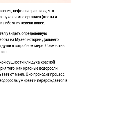
ления, нефтяные разливы, что
а: нужная мне органика (цветы и
и либо уничтожена вовсе.
отел увидеть определённую
абота из Музея истории Дальнего
 души в загробном мире. Совместив
орию.
кой сущности или духа красной
ория того, как красные водоросли
ьзает от меня. Оно проходит процесс
 водоросль умирает и перерождается в