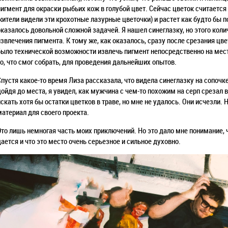
пигмент для окраски рыбьих кож в голубой цвет. Сейчас цветок считаетс
жители видели эти крохотные лазурные цветочки) и растет как будто бы п
оказалось довольной сложной задачей. Я нашел синеглазку, но этого кол
извлечения пигмента. К тому же, как оказалось, сразу после срезания цв
было технической возможности извлечь пигмент непосредственно на месте
то, что смог собрать, для проведения дальнейших опытов.
Спустя какое-то время Лиза рассказала, что видела синеглазку на сопочк
дойдя до места, я увидел, как мужчина с чем-то похожим на серп срезал в
искать хотя бы остатки цветков в траве, но мне не удалось. Они исчезли. 
материал для своего проекта.
Это лишь немногая часть моих приключений. Но это дало мне понимание, 
дается и что это место очень серьезное и сильное духовно.