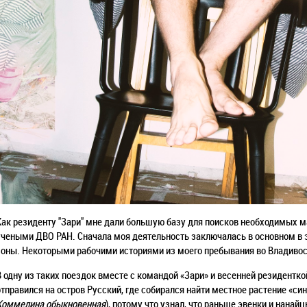
Как резиденту "Зари" мне дали большую базу для поисков необходимых м
учеными ДВО РАН. Сначала моя деятельность заключалась в основном в 
зоны. Некоторыми рабочими историями из моего пребывания во Владивост
В одну из таких поездок вместе с командой «Зари» и весенней резидентко
отправился на остров Русский, где собирался найти местное растение «си
Коммелина обыкновенная
), потому что узнал, что раньше эвенки и нанайц