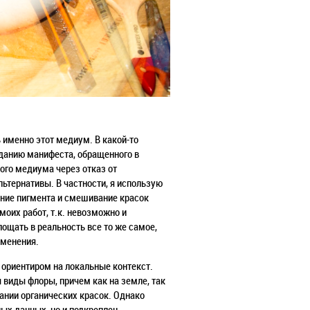
ь именно этот медиум. В какой-то
данию манифеста, обращенного в
ого медиума через отказ от
ьтернативы. В частности, я использую
чение пигмента и смешивание красок
моих работ, т.к. невозможно и
ощать в реальность все то же самое,
зменения.
с ориентиром на локальные контекст.
 виды флоры, причем как на земле, так
дании органических красок. Однако
ных данных, но и подкреплен