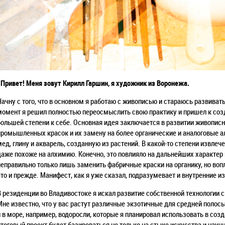
«Привет! Меня зовут Кирилл Гаршин, я художник из Воронежа.
Начну с того, что в основном я работаю с живописью и стараюсь развиват
момент я решил полностью переосмыслить свою практику и пришел к соз
большей степени к себе. Основная идея заключается в развитии живописн
промышленных красок и их замену на более органические и аналоговые ал
мед, глину и акварель, созданную из растений. В какой-то степени извле
даже похоже на алхимию. Конечно, это повлияло на дальнейших характер 
неправильно только лишь заменить фабричные краски на органику, но вопл
что и прежде. Манифест, как я уже сказал, подразумевает и внутренние и
В резиденции во Владивостоке я искал развитие собственной технологии 
Мне известно, что у вас растут различные экзотичные для средней полосы
и в море, например, водоросли, которые я планировал использовать в соз
итоговый проект будет базироваться не только на стыке искусства и науч