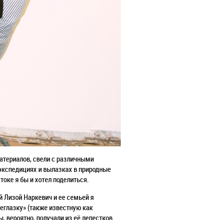
атериалов, свели с различными
экспедициях и вылазках в природные
оке я бы и хотел поделиться.
й Лизой Наркевич и ее семьей я
неглазку» (также известную как
ы, вероятно, получали из её лепестков