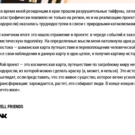
За время моей резиденции в крае прошли разрушительные тайфуны, затоп
катастрофически повлияло не только на регион, но и на реализацию проект
водоросли) оказалась труднодоступна в связи с природными катаклизмам
В конечном итоге это нашло отражение в проекте: в череде событий я зах
мистическую подоплёку. На определенные мысли меня натолкнула одна р
Востока — шаманская карта путешествия и перевоплощения человеческой
все свои наблюдения и данную карту в одно целое, я получил картину-ист
Мой проект — это космическая карта, путешествие по загробному миру не
водоросли, из которой можно сделать краску (а, может, и нельзя). Это ист
выглядят, если представить, что это живое существо, которое вечно ускол
трансформации: зарождается, растет, его собирают люди. В конце концов
нечто иное
»
.
TELL FRIENDS