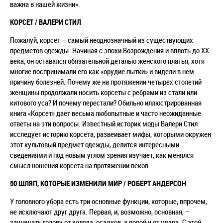
важна в нашей жизни».
КОРСЕТ / ВАЛЕРИ СТИЛ
Пожалуй, корсет – самый неоднозначный из существующих
предметов одежды. Начиная с эпохи Возрождения и вплоть до XX
века, он оставался обязательной деталью женского платья, хотя
многие воспринимали его как «орудие пытки» и видели в нем
причину болезней. Почему же на протяжении четырех столетий
женщины продолжали носить корсеты с ребрами из стали или
китового уса? И почему перестали? Обильно иллюстрированная
книга «Корсет» дает весьма любопытные и часто неожиданные
ответы на эти вопросы. Известный историк моды Валери Стил
исследует историю корсета, развеивает мифы, которыми окружен
этот культовый предмет одежды, делится интересными
сведениями и под новым углом зрения изучает, как менялся
смысл ношения корсета на протяжении веков.
50 ШЛЯП, КОТОРЫЕ ИЗМЕНИЛИ МИР / РОБЕРТ АНДЕРСОН
У головного убора есть три основные функции, которые, впрочем,
не исключают друг друга. Первая, и, возможно, основная, –
защищать голову от холода, осадков, а порой и от удара. С этой