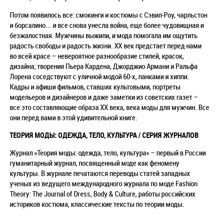
Потом появилось все: смокинги и костюмы с Сэвил-Роу, чарльстон
и борсалино... и все снова унесла война, еще более чудовищная и
безжалостная. Мужчины выжили, и мода помогала им ощутить
радость свободы и радость жизни. ХХ век предстает перед нами
во всей красе – невероятное разнообразие стилей, красок,
дизайна; творения Пьера Кардена, Джорджио Армани и Ральфа
Лорена соседствуют с уличной модой 60-х, панками и хиппи.
Кадры и афиши фильмов, ставших культовыми, портреты
модельеров и дизайнеров и даже заметки из советских газет –
все это составляющие образа ХХ века, века моды для мужчин. Все
они перед вами в этой удивительной книге.
ТЕОРИЯ МОДЫ: ОДЕЖДА, ТЕЛО, КУЛЬТУРА / СЕРИЯ ЖУРНАЛОВ
Журнал «Теория моды: одежда, тело, культура» – первый в России
гуманитарный журнал, посвященный моде как феномену
культуры. В журнале печатаются переводы статей западных
ученых из ведущего международного журнала по моде Fashion
Theory: The Journal of Dress, Body & Culture, работы российских
историков костюма, классические тексты по теории моды.