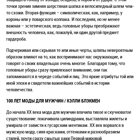
точки зрения зимняя шерстяная шапка и велосипедный шлем чем-
то схожи. Вторая функция – символическая, как, например, у
короны или у поварского колпака. И последняя, но не менее
важная – эстетическая, ведь головные уборы преображают
внешность человека, как, пожалуй, ни один другой предмет
гардероба.
Подчеркивая или скрывая те или иные черты, шляпы невероятным
образом влияют на то, как воспринимают нас окружающие, и
говорят о своих владельцах очень многое. Благодаря тому, что
головные уборы сразу привлекают внимание, они так
запоминаются в череде событий и лиц. Это яркие атрибуты той или
иной эпохи и свидетели важнейших событий в истории
человечества.
100 ЛЕТ МОДЫ ДЛЯ МУЖЧИН / КЭЛЛИ БЛЭКМЕН
До начала ХХ века мода для мужчин влачила тихое и скучноватое
существование: покачивала цилиндрами, выставляла жилеты и
умирала от зависти к гусарским ментикам. ХХ век ворвался в
мужскую моду, сияя красками, оттенками и разнообразием
стилей, почти сразу смытыx хаки Первой мировой.