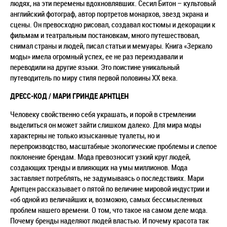
людях, на эти перемены вдохновлявших. Сесил Битон – культовый
английский фотограф, автор портретов монархов, звезд экрана и
сцены. Он превосходно рисовал, создавал костюмы и декорации к
фильмам и театральным постановкам, много путешествовал,
снимал страны и людей, писал статьи и мемуары. Книга «Зеркало
моды» имела огромный успех, ее не раз переиздавали и
переводили на другие языки. Это поистине уникальный
путеводитель по миру стиля первой половины ХХ века.
ДРЕСС-КОД / МАРИ ГРИНДЕ АРНТЦЕН
Человеку свойственно себя украшать, и порой в стремлении
выделиться он может зайти слишком далеко. Для мира моды
характерны не только изысканные туалеты, но и
перепроизводство, масштабные экологические проблемы и слепое
поклонение брендам. Мода превозносит узкий круг людей,
создающих тренды и влияющих на умы миллионов. Мода
заставляет потреблять, не задумываясь о последствиях. Мари
Арнтцен рассказывает о пятой по величине мировой индустрии и
«об одной из величайших и, возможно, самых бессмысленных
проблем нашего времени. О том, что такое на самом деле мода.
Почему бренды наделяют людей властью. И почему красота так