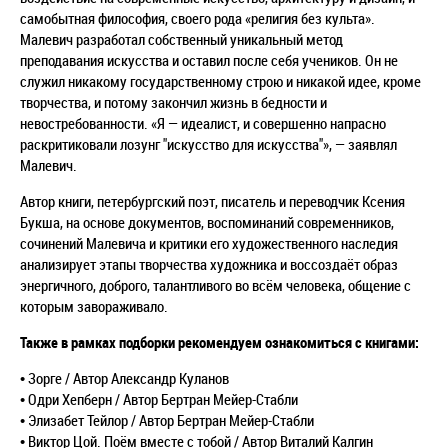
самобытная философия, своего рода «религия без культа».
Малевич разработал собственный уникальный метод
преподавания искусства и оставил после себя учеников. Он не
служил никакому государственному строю и никакой идее, кроме
творчества, и потому закончил жизнь в бедности и
невостребованности. «Я — идеалист, и совершенно напрасно
раскритиковали лозунг "искусство для искусства"», — заявлял
Малевич.
Автор книги, петербургский поэт, писатель и переводчик Ксения
Букша, на основе документов, воспоминаний современников,
сочинений Малевича и критики его художественного наследия
анализирует этапы творчества художника и воссоздаёт образ
энергичного, доброго, талантливого во всём человека, общение с
которым завораживало.
Также в рамках подборки рекомендуем ознакомиться с книгами:
• Зорге / Автор Александр Куланов
• Одри Хепберн / Автор Бертран Мейер-Стабли
• Элизабет Тейлор / Автор Бертран Мейер-Стабли
• Виктор Цой. Поём вместе с тобой / Автор Виталий Калгин