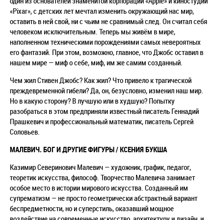
один из основателей знаменитой корпорации «Apple» и киностудии
«Pixar», с детских лет мечтал изменить окружающий нас мир,
оставить в ней свой, ни с чьим не сравнимый след. Он считал себя
человеком исключительным. Теперь мы живём в мире,
наполненном техническими порождениями самых невероятных
его фантазий. При этом, возможно, главное, что Джобс оставил в
нашем мире — миф о себе, миф, им же самим созданный.
Чем жил Стивен Джобс? Как жил? Что привело к трагической
преждевременной гибели? Да, он, безусловно, изменил наш мир.
Но в какую сторону? В лучшую или в худшую? Попытку
разобраться в этом предприняли известный писатель Геннадий
Прашкевич и профессиональный математик, писатель Сергей
Соловьев.
МАЛЕВИЧ. БОГ И ДРУГИЕ ФИГУРЫ / КСЕНИЯ БУКША
Казимир Северинович Малевич — художник, график, педагог,
теоретик искусства, философ. Творчество Малевича занимает
особое место в истории мирового искусства. Созданный им
супрематизм — не просто геометрически абстрактный вариант
беспредметности, но и суперстиль, оказавший мощное
воздействие на современные искусство, архитектуру и дизайн, и