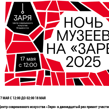
17 МАЯ С 12:00 ДО 02:00 18 МАЯ
Центр современного искусства «Заря» в двенадцатый раз примет участи