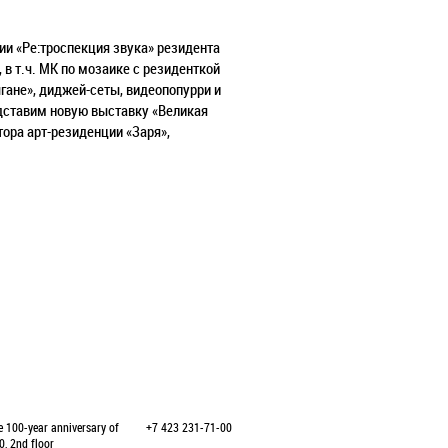
ии «Ре:троспекция звука» резидента
 в т.ч. МК по мозаике с резиденткой
гане», диджей-сеты, видеопопурри и
дставим новую выставку «Великая
тора арт-резиденции «Заря»,
e 100-year anniversary of
+7 423 231-71-00
0, 2nd floor