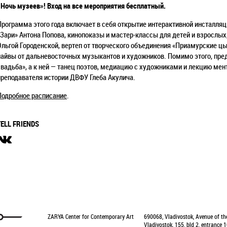
«Ночь музеев»!
Вход на все мероприятия бесплатный.
Программа этого года включает в себя открытие интерактивной инсталляц
«Зари» Антона Попова, кинопоказы и мастер-классы для детей и взрослых,
Ольгой Городенской, вертеп от творческого объединения «Приамурские цы
лайвы от дальневосточных музыкантов и художников. Помимо этого, пре
свадьба», а к ней — танец поэтов, медиацию с художниками и лекцию мен
преподавателя истории ДВФУ Глеба Акулича.
Подробное расписание
.
TELL FRIENDS
ZARYA Center for Contemporary Art
690068, Vladivostok, Avenue of th
Vladivostok, 155, bld 2, entrance 1