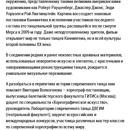
окружению, представленному такими великими американскими
художниками как Роберт Раушенберг, Джаспер Джонс, Энди
Уорхолл и Рой Лихтинштейн. Картина воссоздает знаковые
постановки Каннингема в исполнении участников последнего
состава его танцевальной труппы, распавшейся после смерти
Мерса в 2009-м году. Даже неподготовленному зрителя, фильм
открывает мир не только танцев Каннингема, но и всей культуры
второй половины XX века.
В соединении редких и ранее неизвестных архивных материалов,
использованных невероятно искусно и элегантно, с красочными и
завораживающими реконструкциями танцев, рождается
уникальное визуальное переживание.
А разобраться в перипетиях истории современного танца нам
поможет Виктория Волкогонова
–
хореограф-постановщик,
выпускница балетмейстерского факультета ГИТИСа (Москва);
доцент по специальности «Хореографическое искусство»,
руководитель Лаборатории современного танца ДВГИИ
(театральный факультет); лауреат всероссийских и
международных конкурсов; участница различных мастер-классов
по современной хореографии по всему миру.