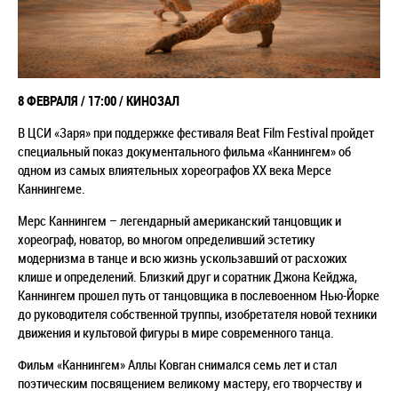
8 ФЕВРАЛЯ / 17:00 / КИНОЗАЛ
В ЦСИ «Заря» при поддержке фестиваля Beat Film Festival пройдет
специальный показ документального фильма «Каннингем» об
одном из самых влиятельных хореографов ХХ века Мерсе
Каннингеме.
Мерс Каннингем
–
легендарный американский танцовщик и
хореограф, новатор, во многом определивший эстетику
модернизма в танце и всю жизнь ускользавший от расхожих
клише и определений. Близкий друг и соратник Джона Кейджа,
Каннингем прошел путь от танцовщика в послевоенном Нью-Йорке
до руководителя собственной труппы, изобретателя новой техники
движения и культовой фигуры в мире современного танца.
Фильм «Каннингем» Аллы Ковган снимался семь лет и стал
поэтическим посвящением великому мастеру, его творчеству и