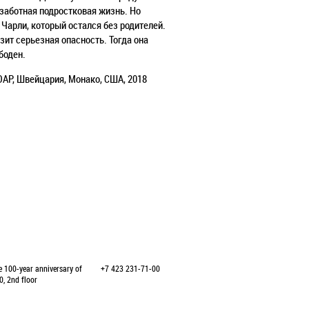
ззаботная подростковая жизнь. Но
 Чарли, который остался без родителей.
зит серьезная опасность. Тогда она
боден.
ЮАР, Швейцария, Монако, США, 2018
e 100-year anniversary of
+7 423 231-71-00
0, 2nd floor