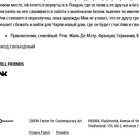
новом месте, ей хочется вернуться в Лондон, где остались ее друзья и бе
внезапно на нее сваливается забота о маленьком белом львенке по имени
Они становятся неразлучны, пока однажды Миа не узнает, что ее другу гро
решает сбежать и найти для Чарли новый дом, где он будет счастлив и сво
Приключения, семейный. Реж. Жиль Де Мэтр.
Франция, Германия, 
ВХОД СВОБОДНЫЙ
TELL FRIENDS
ZARYA Center for Contemporary Art
690068, Vladivostok, Avenue of th
Vladivostok, 155, bld 2, entrance 1
Privacy Policy
Property