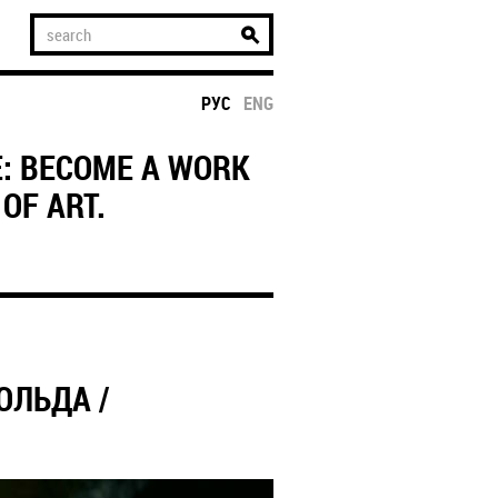
РУС
ENG
E: BECOME A WORK
OF ART.
ОЛЬДА /