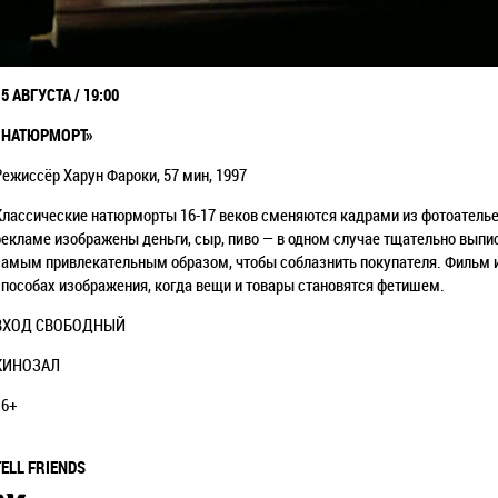
15 АВГУСТА / 19:00
«НАТЮРМОРТ
»
Режиссёр Харун Фароки, 57 мин, 1997
Классические натюрморты 16-17 веков сменяются кадрами из фотоателье 9
рекламе изображены деньги, сыр, пиво — в одном случае тщательно вып
самым привлекательным образом, чтобы соблазнить покупателя. Фильм и
способах изображения, когда вещи и товары становятся фетишем.
ВХОД СВОБОДНЫЙ
КИНОЗАЛ
16+
TELL FRIENDS