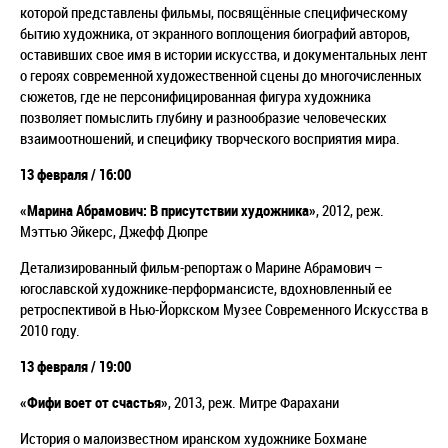
которой представлены фильмы, посвящённые специфическому
бытию художника, от экранного воплощения биографий авторов,
оставивших свое имя в истории искусства, и документальных лент
о героях современной художественной сцены до многочисленных
сюжетов, где не персонифицированная фигура художника
позволяет помыслить глубину и разнообразие человеческих
взаимоотношений, и специфику творческого восприятия мира.
13 февраля / 16:00
«Марина Абрамович: В присутствии художника»
, 2012, р
еж.
Мэттью Эйкерс, Джефф Дюпре
Детализированный фильм-репортаж о Марине Абрамович –
югославской художнике-перформансисте, вдохновленный ее
ретроспективой в Нью-Йоркском Музее Современного Искусства в
2010 году.
13 февраля / 19:00
«Фифи воет от счастья»
, 2013, реж. Митре Фарахани
История о малоизвестном иранском художнике Бохмане