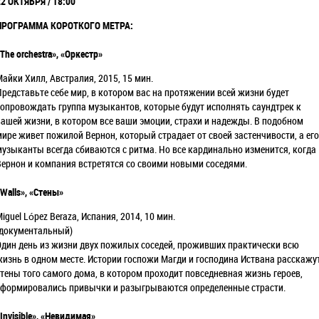
22 ОКТЯБРЯ / 18:00
ПРОГРАММА КОРОТКОГО МЕТРА:
The orchestra», «Оркестр»
Майки Хилл, Австралия, 2015, 15 мин.
Представьте себе мир, в котором вас на протяжении всей жизни будет
сопровождать группа музыкантов, которые будут исполнять саундтрек к
вашей жизни, в котором все ваши эмоции, страхи и надежды. В подобном
мире живет пожилой Вернон, который страдает от своей застенчивости, а его
музыканты всегда сбиваются с ритма. Но все кардинально изменится, когда
Вернон и компания встретятся со своими новыми соседями.
Walls», «Стены»
iguel López Beraza, Испания, 2014, 10 мин.
(документальный)
Один день из жизни двух пожилых соседей, проживших практически всю
жизнь в одном месте. Истории госпожи Магди и господина Иствана расскажу
стены того самого дома, в котором проходит повседневная жизнь героев,
сформировались привычки и разыгрываются определенные страсти.
Invisible», «Невидимая»