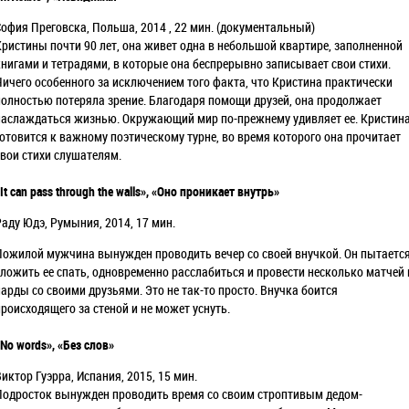
София Преговска, Польша, 2014 , 22 мин. (документальный)
Кристины почти 90 лет, она живет одна в небольшой квартире, заполненной
книгами и тетрадями, в которые она беспрерывно записывает свои стихи.
Ничего особенного за исключением того факта, что Кристина практически
полностью потеряла зрение. Благодаря помощи друзей, она продолжает
наслаждаться жизнью. Окружающий мир по-прежнему удивляет ее. Кристин
готовится к важному поэтическому турне, во время которого она прочитает
свои стихи слушателям.
It can pass through the walls
»,
«Оно проникает внутрь
»
Раду Юдэ, Румыния, 2014, 17 мин.
Пожилой мужчина вынужден проводить вечер со своей внучкой. Он пытаетс
уложить ее спать, одновременно расслабиться и провести несколько матчей 
нарды со своими друзьями. Это не так-то просто. Внучка боится
происходящего за стеной и не может уснуть.
No words», «Без слов»
иктор Гуэрра, Испания, 2015, 15 мин.
Подросток вынужден проводить время со своим строптивым дедом-