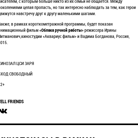
писателем, с которым больше никто из их семьи не общается. Между
поколениями целая пропасть, но так интересно наблюдать за тем, как герои
движутся навстречу друг к другу маленькими шагами.
Также, в рамках короткометражной программы, будет показан
анимационный фильм
«
Облака ручной работы
»
режиссера Ирины
Литманович,киностудии
«
Аквариус фильм
»
и Вадима Богданова, Россия,
2015.
КИНОЗАЛ ЦСИ ЗАРЯ
ВХОД СВОБОДНЫЙ
12+
TELL FRIENDS