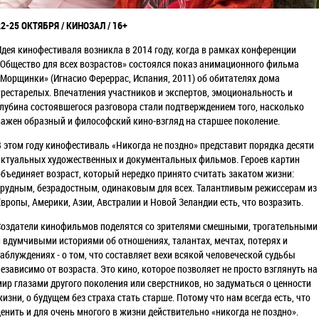
22-25 ОКТЯБРЯ / КИНОЗАЛ / 16+
Идея кинофестиваля возникла в 2014 году, когда в рамках конференции
«Общество для всех возрастов» состоялся показ анимационного фильма
«Морщинки» (Игнасио Фереррас, Испания, 2011) об обитателях дома
престарелых. Впечатления участников и экспертов, эмоциональность и
глубина состоявшегося разговора стали подтверждением того, насколько
важен образный и философский кино-взгляд на старшее поколение.
В этом году кинофестиваль «Никогда не поздно» представит порядка десяти
актуальных художественных и документальных фильмов. Героев картин
объединяет возраст, который нередко принято считать закатом жизни:
трудным, безрадостным, одинаковым для всех. Талантливым режиссерам из
Европы, Америки, Азии, Австралии и Новой Зеландии есть, что возразить.
Создатели кинофильмов поделятся со зрителями смешными, трогательными
и вдумчивыми историями об отношениях, талантах, мечтах, потерях и
заблуждениях - о том, что составляет вехи всякой человеческой судьбы
независимо от возраста. Это кино, которое позволяет не просто взглянуть на
мир глазами другого поколения или сверстников, но задуматься о ценности
жизни, о будущем без страха стать старше. Потому что нам всегда есть, что
ценить и для очень многого в жизни действительно «никогда не поздно».