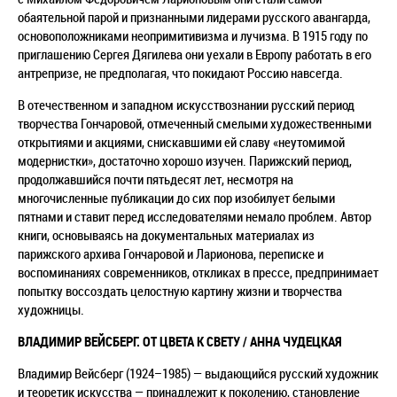
обаятельной парой и признанными лидерами русского авангарда,
основоположниками неопримитивизма и лучизма. В 1915 году по
приглашению Сергея Дягилева они уехали в Европу работать в его
антрепризе, не предполагая, что покидают Россию навсегда.
В отечественном и западном искусствознании русский период
творчества Гончаровой, отмеченный смелыми художественными
открытиями и акциями, снискавшими ей славу «неутомимой
модернистки», достаточно хорошо изучен. Парижский период,
продолжавшийся почти пятьдесят лет, несмотря на
многочисленные публикации до сих пор изобилует белыми
пятнами и ставит перед исследователями немало проблем. Автор
книги, основываясь на документальных материалах из
парижского архива Гончаровой и Ларионова, переписке и
воспоминаниях современников, откликах в прессе, предпринимает
попытку воссоздать целостную картину жизни и творчества
художницы.
ВЛАДИМИР ВЕЙСБЕРГ. ОТ ЦВЕТА К СВЕТУ / АННА ЧУДЕЦКАЯ
Владимир Вейсберг (1924–1985) — выдающийся русский художник
и теоретик искусства — принадлежит к поколению, становление