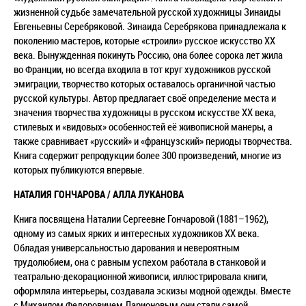
жизненной судьбе замечательной русской художницы Зинаиды
Евгеньевны Серебряковой. Зинаида Серебрякова принадлежала к
поколению мастеров, которые «строили» русское искусство XX
века. Вынужденная покинуть Россию, она более сорока лет жила
во Франции, но всегда входила в тот круг художников русской
эмиграции, творчество которых оставалось органичной частью
русской культуры. Автор предлагает своё определение места и
значения творчества художницы в русском искусстве XX века,
стилевых и «видовых» особенностей её живописной манеры, а
также сравнивает «русский» и «французский» периоды творчества.
Книга содержит репродукции более 300 произведений, многие из
которых публикуются впервые.
НАТАЛИЯ ГОНЧАРОВА / АЛЛА ЛУКАНОВА
Книга посвящена Наталии Сергеевне Гончаровой (1881–1962),
одному из самых ярких и интересных художников ХХ века.
Обладая универсальностью дарования и невероятным
трудолюбием, она с равным успехом работала в станковой и
театрально-декорационной живописи, иллюстрировала книги,
оформляла интерьеры, создавала эскизы модной одежды. Вместе
с Михаилом Федоровичем Ларионовым они стали самой