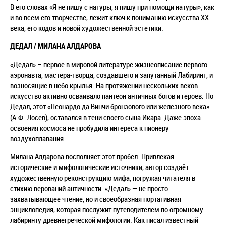
В его словах «Я не пишу с натуры, я пишу при помощи натуры», как
и во всем его творчестве, лежит ключ к пониманию искусства ХХ
века, его кодов и новой художественной эстетики.
ДЕДАЛ / МИЛАНА АЛДАРОВА
«Дедал» – первое в мировой литературе жизнеописание первого
аэронавта, мастера-творца, создавшего и запутанный Лабиринт, и
возносящие в небо крылья. На протяжении нескольких веков
искусство активно осваивало пантеон античных богов и героев. Но
Дедал, этот «Леонардо да Винчи бронзового или железного века»
(А.Ф. Лосев), оставался в тени своего сына Икара. Даже эпоха
освоения космоса не пробудила интереса к пионеру
воздухоплавания.
Милана Алдарова восполняет этот пробел. Привлекая
исторические и мифологические источники, автор создаёт
художественную реконструкцию мифа, погружая читателя в
стихию верований античности. «Дедал» — не просто
захватывающее чтение, но и своеобразная портативная
энциклопедия, которая послужит путеводителем по огромному
лабиринту древнегреческой мифологии. Как писал известный