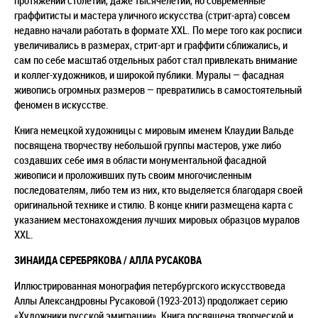
протяжении столетий, даже тысячелетий, но современные
граффитисты и мастера уличного искусства (стрит-арта) совсем
недавно начали работать в формате XXL. По мере того как росписи
увеличивались в размерах, стрит-арт и граффити сближались, и
сам по себе масштаб отдельных работ стал привлекать внимание
и коллег-художников, и широкой публики. Муралы — фасадная
живопись огромных размеров — превратились в самостоятельный
феномен в искусстве.
Книга немецкой художницы с мировым именем Клаудии Вальде
посвящена творчеству небольшой группы мастеров, уже либо
создавших себе имя в области монументальной фасадной
живописи и проложивших путь своим многочисленным
последователям, либо тем из них, кто выделяется благодаря своей
оригинальной технике и стилю. В конце книги размещена карта с
указанием местонахождения лучших мировых образцов муралов
XXL.
ЗИНАИДА СЕРЕБРЯКОВА / АЛЛА РУСАКОВА
Иллюстрированная монография петербургского искусствоведа
Аллы Александровны Русаковой (1923-2013) продолжает серию
«Художники русской эмиграции». Книга посвящена творческой и