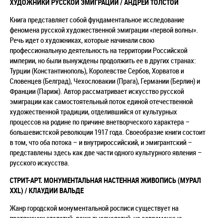
ХУДОЖНИКИ РУССКОЙ ЭМИГРАЦИИ / АНДРЕЙ ТОЛСТОЙ
Книга представляет собой фундаментальное исследование
феномена русской художественной эмиграции «первой волны».
Речь идет о художниках, которые начинали свою
профессиональную деятельность на территории Российской
империи, но были вынуждены продолжить ее в других странах:
Турции (Константинополь), Королевстве Сербов, Хорватов и
Словенцев (Белград), Чехословакии (Прага), Германии (Берлин) и
Франции (Париж). Автор рассматривает искусство русской
эмиграции как самостоятельный поток единой отечественной
художественной традиции, отделившийся от культурных
процессов на родине по причине внетворческого характера –
большевистской революции 1917 года. Своеобразие книги состоит
в том, что оба потока – и внутрироссийский, и эмигрантский –
представлены здесь как две части одного культурного явления –
русского искусства.
СТРИТ-АРТ. МОНУМЕНТАЛЬНАЯ НАСТЕННАЯ ЖИВОПИСЬ (МУРАЛ
XXL) / КЛАУДИИ ВАЛЬДЕ
Жанр городской монументальной росписи существует на