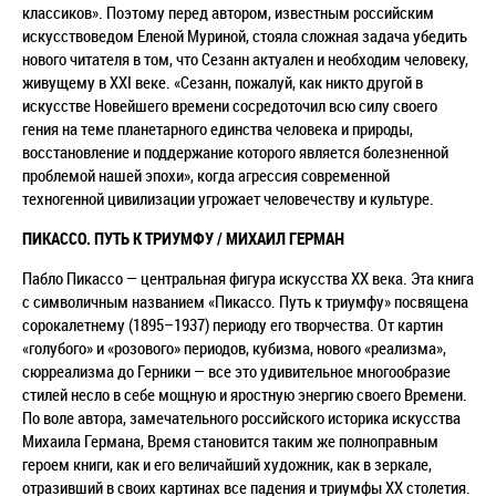
классиков». Поэтому перед автором, известным российским
искусствоведом Еленой Муриной, стояла сложная задача убедить
нового читателя в том, что Сезанн актуален и необходим человеку,
живущему в XXI веке. «Сезанн, пожалуй, как никто другой в
искусстве Новейшего времени сосредоточил всю силу своего
гения на теме планетарного единства человека и природы,
восстановление и поддержание которого является болезненной
проблемой нашей эпохи», когда агрессия современной
техногенной цивилизации угрожает человечеству и культуре.
ПИКАССО. ПУТЬ К ТРИУМФУ / МИХАИЛ ГЕРМАН
Пабло Пикассо — центральная фигура искусства ХХ века. Эта книга
с символичным названием «Пикассо. Путь к триумфу» посвящена
сорокалетнему (1895–1937) периоду его творчества. От картин
«голубого» и «розового» периодов, кубизма, нового «реализма»,
сюрреализма до Герники — все это удивительное многообразие
стилей несло в себе мощную и яростную энергию своего Времени.
По воле автора, замечательного российского историка искусства
Михаила Германа, Время становится таким же полноправным
героем книги, как и его величайший художник, как в зеркале,
отразивший в своих картинах все падения и триумфы XX столетия.