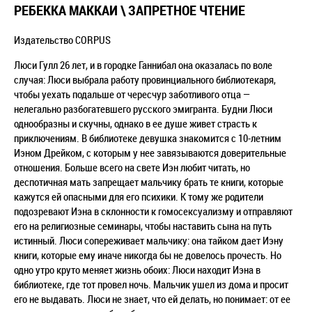
РЕБЕККА МАККАИ \ ЗАПРЕТНОЕ ЧТЕНИЕ
Издательство CORPUS
Люси Гулл 26 лет, и в городке Ганнибал она оказалась по воле
случая: Люси выбрала работу провинциального библиотекаря,
чтобы уехать подальше от чересчур заботливого отца —
нелегально разбогатевшего русского эмигранта. Будни Люси
однообразны и скучны, однако в ее душе живет страсть к
приключениям. В библиотеке девушка знакомится с 10-летним
Иэном Дрейком, с которым у нее завязываются доверительные
отношения. Больше всего на свете Иэн любит читать, но
деспотичная мать запрещает мальчику брать те книги, которые
кажутся ей опасными для его психики. К тому же родители
подозревают Иэна в склонности к гомосексуализму и отправляют
его на религиозные семинары, чтобы наставить сына на путь
истинный. Люси сопереживает мальчику: она тайком дает Иэну
книги, которые ему иначе никогда бы не довелось прочесть. Но
одно утро круто меняет жизнь обоих: Люси находит Иэна в
библиотеке, где тот провел ночь. Мальчик ушел из дома и просит
его не выдавать. Люси не знает, что ей делать, но понимает: от ее