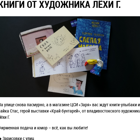
КНИГИ ОТ ХУДОЖНИКА ЛЁХИ Г.
На улице снова пасмурно, а в магазине ЦСИ «Заря» вас ждут книги-улыбаки и
чайка Стас, герой выставки «Край бунтарей», от владивостокского художник
ёхи Г.
Фирменная подача и юмор – всё, как вы любите!
◆ Зарисовки с улиц