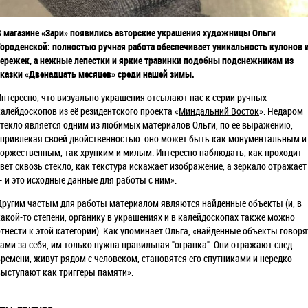
В магазине «Зари» появились авторские украшения художницы Ольги
Городенской: полностью ручная работа обеспечивает уникальность кулонов 
сережек, а нежные лепестки и яркие травинки подобны подснежникам из
сказки «Двенадцать месяцев» среди нашей зимы.
Интересно, что визуально украшения отсылают нас к серии ручных
калейдоскопов из её резидентского проекта «
Миндальний Восток
». Недаром
стекло является одним из любимых материалов Ольги, по её выражению,
«привлекая своей двойственностью: оно может быть как монументальным и
торжественным, так хрупким и милым. Интересно наблюдать, как проходит
свет сквозь стекло, как текстура искажает изображение, а зеркало отражает
— и это исходные данные для работы с ним».
Другим частым для работы материалом являются найденные объекты (и, в
какой-то степени, органику в украшениях и в калейдоскопах также можно
отнести к этой категории). Как упоминает Ольга, «найденные объекты говоря
сами за себя, им только нужна правильная "огранка". Они отражают след
времени, живут рядом с человеком, становятся его спутниками и нередко
выступают как триггеры памяти».