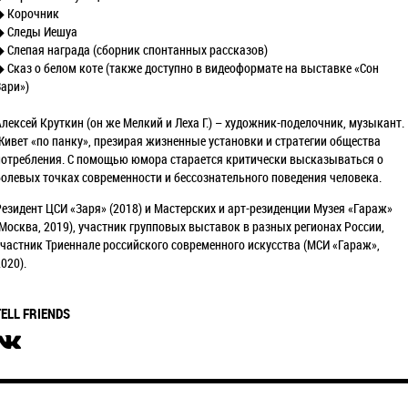
◆ Корочник
◆ Следы Иешуа
◆ Слепая награда (сборник спонтанных рассказов)
◆ Сказ о белом коте (также доступно в видеоформате на выставке «Сон
Зари»)
Алексей Круткин (он же Мелкий и Леха Г.) – художник-поделочник, музыкант.
Живет «по панку», презирая жизненные установки и стратегии общества
потребления. С помощью юмора старается критически высказываться о
болевых точках современности и бессознательного поведения человека.
Резидент ЦСИ «Заря» (2018) и Мастерских и арт-резиденции Музея «Гараж»
(Москва, 2019), участник групповых выставок в разных регионах России,
участник Триеннале российского современного искусства (МСИ «Гараж»,
020).
TELL FRIENDS