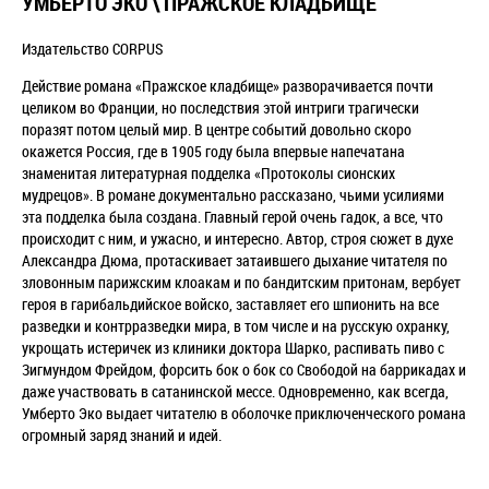
УМБЕРТО ЭКО \ ПРАЖСКОЕ КЛАДБИЩЕ
Издательство CORPUS
Действие романа «Пражское кладбище» разворачивается почти
целиком во Франции, но последствия этой интриги трагически
поразят потом целый мир. В центре событий довольно скоро
окажется Россия, где в 1905 году была впервые напечатана
знаменитая литературная подделка «Протоколы сионских
мудрецов». В романе документально рассказано, чьими усилиями
эта подделка была создана. Главный герой очень гадок, а все, что
происходит с ним, и ужасно, и интересно. Автор, строя сюжет в духе
Александра Дюма, протаскивает затаившего дыхание читателя по
зловонным парижским клоакам и по бандитским притонам, вербует
героя в гарибальдийское войско, заставляет его шпионить на все
разведки и контрразведки мира, в том числе и на русскую охранку,
укрощать истеричек из клиники доктора Шарко, распивать пиво с
Зигмундом Фрейдом, форсить бок о бок со Свободой на баррикадах и
даже участвовать в сатанинской мессе. Одновременно, как всегда,
Умберто Эко выдает читателю в оболочке приключенческого романа
огромный заряд знаний и идей.