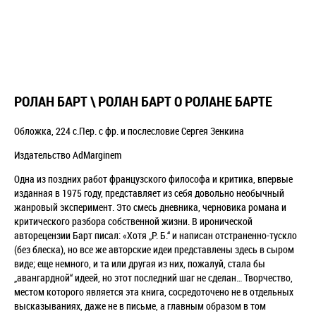
РОЛАН БАРТ \ РОЛАН БАРТ О РОЛАНЕ БАРТЕ
Обложка, 224 с.Пер. с фр. и послесловие Сергея Зенкина
Издательство AdMarginem
Одна из поздних работ французского философа и критика, впервые
изданная в 1975 году, представляет из себя довольно необычный
жанровый эксперимент. Это смесь дневника, черновика романа и
критического разбора собственной жизни. В иронической
авторецензии Барт писал: «Хотя „Р. Б.“ и написан отстраненно-тускло
(без блеска), но все же автор­ские идеи представлены здесь в сыром
виде; еще немного, и та или другая из них, пожалуй, стала бы
„авангардной“ идеей, но этот последний шаг не сделан… Творчество,
местом которого является эта книга, сосредоточено не в отдельных
высказываниях, даже не в письме, а главным образом в том