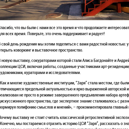
Спасибо, что вы были с нами все это время и что продолжаете интересов
для всех время. Поверьте, это очень поддерживает и радует!
В свой день рождения мы хотим поделиться с вами радостной новостью: 
открыть коворкинг и выставочное пространство.
В новую выставку, сокураторами которой стали Алиса Багдонайте и Андре
коллекции ЦСИ, включая работы, созданные участниками арт-резиденции
художниками, кураторами и исследователями.
«Как и многие художественные институции, “Заря” стала местом, где был
отличающиеся предельной актуальностью и ярко выраженной авторской 
реализован не просто в режиме завершенного предъявления набора артефа
дискуссионного пространства, где экспертное знание сталкивалось с ра
формируя полифонию смыслов и мнений», – прокомментировала главный к
Почему выставку не стоит считать классической ретроспективной экспози
«Конечно, мы постараемся отразить историю ЦСИ “Заря”, рассказать о зн