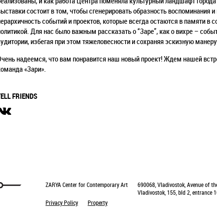
реализованы, и как работа Центра поменяла культурный ландшафт города 
выставки состоит в том, чтобы сгенерировать образность воспоминания 
иерархичность событий и проектов, которые всегда остаются в памяти в с
политикой. Для нас было важным рассказать о “Заре”, как о вихре – событ
аудитории, избегая при этом тяжеловесности и сохраняя эскизную манеру
Очень надеемся, что вам понравится наш новый проект! Ждем нашей встр
команда «Зари».
TELL FRIENDS
ZARYA Center for Contemporary Art
690068, Vladivostok, Avenue of th
Vladivostok, 155, bld 2, entrance 1
Privacy Policy
Property