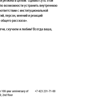
и региона в целом. Однако суть этой
и по возможности устранить внутреннюю
оответствии с институциональной
ий, персон, мнений и реакций
 общего рассказа».
ечи, скучаем и любим! Всегда ваша,
e 100-year anniversary of
+7 423 231-71-00
0, 2nd floor