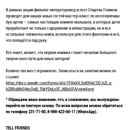
В рамках акции филолог-литературовед и поэт Спартак Голиков
проведет для наших юных гостей мастер-класс по изготовлению
бук-артов – самых настоящих книжек-малышек, в которых дети
проработают не только содержание и иллюстрации, но и все
остальные элементы книги, используя для этого фантазию и всё,
что попадётся под руку.
Кто знает, может, эта первая книжка станет началом большого
творческого пути для юных авторов!
Количество мест ограничено. Записаться на занятия можно по
ссылке:
https://docs.google.com/forms/d/e/1FAIpQLSeKIHaCSD_hZI_q-
hZBRuMhG4pcQgB_ThkYDgLv5F_ABIoUFA/viewform
* Обращаем ваше внимание, что, к сожалению, мы вынуждены
перейти на платную основу. По всем вопросам можно обратиться
по телефону 231-71-00, 8-996-423-60-11 (WhatsApp).
TELL FRIENDS