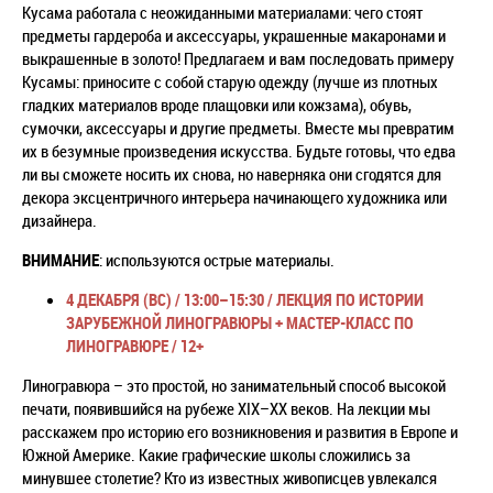
Кусама работала с неожиданными материалами: чего стоят
предметы гардероба и аксессуары, украшенные макаронами и
выкрашенные в золото! Предлагаем и вам последовать примеру
Кусамы: приносите с собой старую одежду (лучше из плотных
гладких материалов вроде плащовки или кожзама), обувь,
сумочки, аксессуары и другие предметы. Вместе мы превратим
их в безумные произведения искусства. Будьте готовы, что едва
ли вы сможете носить их снова, но наверняка они сгодятся для
декора эксцентричного интерьера начинающего художника или
дизайнера.
ВНИМАНИЕ
: используются острые материалы.
4 ДЕКАБРЯ (ВС) / 13:00–15:30 /
ЛЕКЦИЯ ПО ИСТОРИИ
ЗАРУБЕЖНОЙ ЛИНОГРАВЮРЫ + МАСТЕР-КЛАСС ПО
ЛИНОГРАВЮРЕ / 12+
Линогравюра – это простой, но занимательный способ высокой
печати, появившийся на рубеже XIX–XX веков. На лекции мы
расскажем про историю его возникновения и развития в Европе и
Южной Америке. Какие графические школы сложились за
минувшее столетие? Кто из известных живописцев увлекался