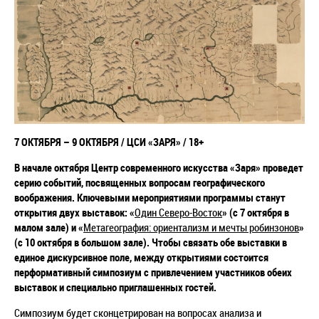
7 ОКТЯБРЯ – 9 ОКТЯБРЯ / ЦСИ
«ЗАРЯ» / 18+
В начале октября Центр современного искусства «Заря» проведет
серию событий, посвященных вопросам географического
воображения. Ключевыми мероприятиями программы станут
открытия двух выставок: «
Один Северо-Восток
»
(с 7 октября в
малом зале) и «
Метагеография: ориентализм и мечты робинзонов
»
(с 10 октября в большом зале). Чтобы связать обе выставки в
единое дискурсивное поле, между открытиями состоится
перформативный симпозиум с привлечением участников обеих
выставок и специально приглашенных гостей.
Симпозиум будет сконцетрирован на вопросах анализа и