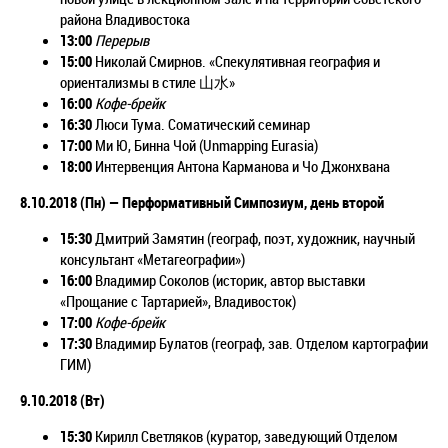
района Владивостока
13:00
Перерыв
15:00
Николай Смирнов. «Спекулятивная география и
ориентализмы в стиле 山水»
16:00
Кофе-брейк
16:30
Люси Тума. Соматический семинар
17:00
Ми Ю, Бинна Чой (Unmapping Eurasia)
18:00
Интервенция Антона Карманова и Чо Джонхвана
8.10.2018 (
Пн)
— Перформативный Симпозиум, день второй
15:30
Дмитрий Замятин (географ, поэт, художник, научный
консультант «Метагеографии»)
16:00
Владимир Соколов (историк, автор выставки
«Прощание с Тартарией», Владивосток)
17:00
Кофе-брейк
17:30
Владимир Булатов (географ, зав. Отделом картографии
ГИМ)
9.10.2018 (
Вт)
15:30
Кирилл Светляков (куратор, заведующий Отделом