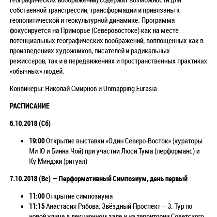
собственной трансгрессии, трансформации и привязаны к
геополитической и геокультурной динамике. Программа
фокусируется на Приморье (Северовостоке) как на месте
потенциальных географических воображений, воплощенных как в
произведениях художников, писателей и радикальных
режиссеров, так и в передвижениях и пространственных практиках
«обычных» людей.
Конвинеры: Николай Смирнов и Unmapping Eurasia
РАСПИСАНИЕ
6.10.2018 (
Сб)
19:00
Открытие выставки «Один Северо-Восток» (кураторы
Ми Ю и Бинна Чой) при участии Люси Тума (перформанс) и
Ку Минджи (ритуал)
7.10.2018 (
Вс)
— Перформативный Симпозиум, день первый
11:00
Открытие симпозиума
11:15
Анастасия Рябова: Звёздный Проспект – 3. Тур по
новой улице в лекционном зале и на территории Советского