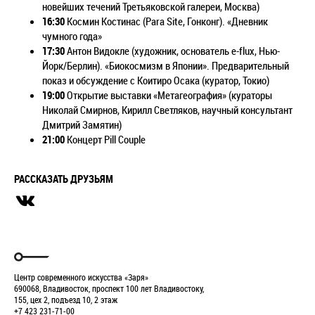
новейших течений Третьяковской галереи, Москва)
16:30
Космин Костинас (Para Site, Гонконг). «Дневник
чумного года»
17:30
Антон Видокле (художник, основатель e-flux, Нью-
Йорк/Берлин). «Биокосмизм в Японии». Предварительный
показ и обсуждение с Коитиро Осака (куратор, Токио)
19:00
Открытие выставки «Метагеография» (кураторы
Николай Смирнов, Кирилл Светляков, научный консультант
Дмитрий Замятин)
21:00
Концерт Pill Couple
РАССКАЗАТЬ ДРУЗЬЯМ
Центр современного искусства «Заря»
690068, Владивосток, проспект 100 лет Владивостоку,
155, цех 2, подъезд 10, 2 этаж
+7 423 231-71-00