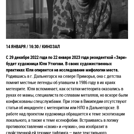
14 ЯНВАРЯ / 16:30 / КИНОЗАЛ
С 29 декабря 2022 года по 22 января 2023 года резиденткой «Зари»
будет художница Юля Утюгова.
В своих художественных
практиках Юля опирается на исследование мифологии места.
Родившись в г. Дальнегорск на севере Приморья, она с детства
помнит местные легенды об упавшем в 1986 году в их краях
метеорите.
Юля вспоминает, как остатки метеорита оказались в
руках ее мамы, специалиста по сплавам металлов, но вскоре были
конфискованы спецслужбами. При этом в Википедии отсутствуют
статьи об инциденте с метеоритом или НЛО в Дальнегорске. В
работе над проектом художница обращается к теме экзотизации
локального, а также к теме ксенофобии. Встраиваясь в логику
противопоставления «своих» и «чужих», она изобразит в
свойственной ей технике тафтинга — виде текстильного