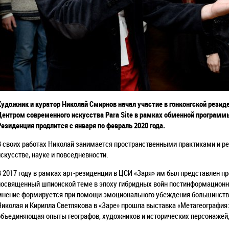
Художник и куратор Николай Смирнов начал участие в гонконгской резид
Центром современного искусства Para Site в рамках обменной программ
Резиденция продлится с января по февраль 2020 года.
В своих работах Николай занимается пространственными практиками и ре
искусстве, науке и повседневности.
В 2017 году в рамках арт-резиденции в ЦСИ «Заря» им был представлен п
посвященный шпионской теме в эпоху гибридных войн постинформационн
мнение формируется при помощи эмоционального убеждения большинства
Николая и Кирилла Светлякова в «Заре» прошла выставка «Метагеография:
объединяющая опыты географов, художников и исторических персонажей