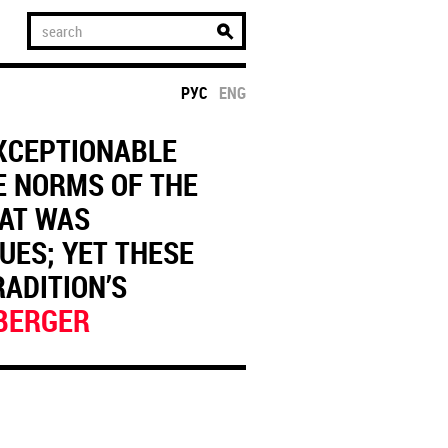
РУС
ENG
EXCEPTIONABLE
E NORMS OF THE
AT WAS
UES; YET THESE
ADITION’S
BERGER