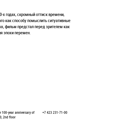
0-х годах,
скромный оттиск времени,
ого как способу помыслить ситуативные
ых, фильм предстал перед зрителем как
я эпохи перемен.
e 100-year anniversary of
+7 423 231-71-00
0, 2nd floor