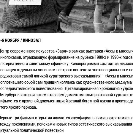
4-6 НОЯБРЯ / КИНОЗАЛ
Центр современного искусства «Заря» в рамках выставки «
Ассы в массы
кинопоказов, отражающую формирование на рубеже 1980-х и 1990-х годов 
альтернативного советскому официозу. Кинопрограмма состоит из нескол
посвящен отдельным явлениям пёстрого контекста эпохи социальных и п
продиктован самой логикой кураторского высказывания – «Ассы в массы»
воплотившего собой сам принцип коллажа как художественного медиума
исследовательского повествования. Детализированная хронология художе
Петербурге, которая затем стала фундаментом альтернативной художеств
рифмуется с архивной документацией реалий богемной жизни и произве
этого яркого периода.
Первые три фильма-открытия являются «неофициальными портретами эп
между поколениями, поисками новых типов эстетического высказывания 
актуальной политической повесткой