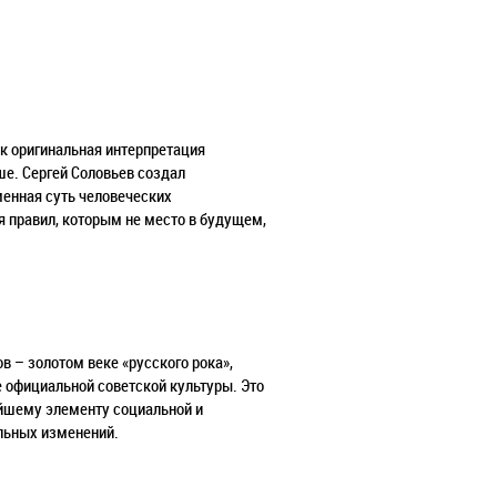
к оригинальная интерпретация
ше. Сергей Соловьев создал
менная суть человеческих
 правил, которым не место в будущем,
ов
–
золотом веке
«
русского рока
»
,
е официальной советской культуры. Это
йшему элементу социальной и
льных изменений.