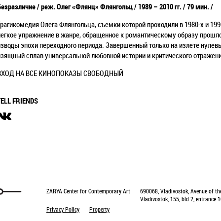
Безразличие /
реж. Олег «Флянц» Флянгольц / 1989
–
2010 гг. /
79 мин. /
Трагикомедия Олега Флянгольца, съемки которой проходили в 1980-х и 199
легкое упражнение в жанре, обращенное к романтическому образу прошл
изводы эпохи переходного периода. Завершенный только на излете нулев
изящный сплав универсальной любовной истории и критического отражени
ВХОД НА ВСЕ КИНОПОКАЗЫ СВОБОДНЫЙ
TELL FRIENDS
ZARYA Center for Contemporary Art
690068, Vladivostok, Avenue of th
Vladivostok, 155, bld 2, entrance 1
Privacy Policy
Property