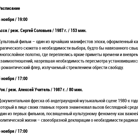
Расписание
 ноября / 19:00
сса / реж. Сергей Соловьев / 1987 г. / 153 мин.
Культовый фильм
–
один из ярчайших манифестов эпохи, оформленный ка
трагического сюжета о необходимости выбора, будто бы навязанного свы
многослойное полотно, где переплелись яркие приметы времени и вневре
взаимоотношений, назревшая необходимость пересмотра установившихся
и романтический флер, излучаемый стремлением обрести свободу.
5 ноября /
17:00
Рок /
реж. Алексей Учитель / 1987 г. / 80 мин.
Документальная фреска об андеграундной музыкальной сцене 1980-х год
который в лице своих главных героев знаменовал вызов бесплодной сред
один из первых фильмов, посвященный культурному феномену как важне
политической жизни
–
своеобразной декларации о необходимости радика
 ноября / 17:00